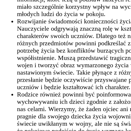
miało szczególnie korzystny wpływ na wy
młodych ludzi do życia w pokoju.
Rozwijanie świadomości konieczności życi
Nauczyciele odgrywają znaczną rolę w ksz
charakterów swoich uczniów. Dlatego też n
różnych przedmiotów powinni podkreślać z
potrzebę życia bez konfliktów burzących 
współistnienie. Muszą przedstawić tragiczn
wojen i tworzyć obraz wymarzonego życia
nastawionym świecie. Takie płynące z różn
przesłanie będzie oczywiście przyswajane 
uczniów i będzie kształtować ich charakter.
Rodzice również powinni być poinformowa
wychowywaniu ich dzieci zgodnie z założo
nas celami. Wierzymy, że żaden ojciec ani 
pragnie dla swojego dziecka życia wojowni
świecie uwikłanym w wojny, ale nie są świ
że pokojowe podejście do życia wymaga ks