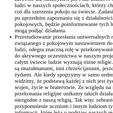
ludzi w naszych społecznościach, którzy ch
coś dla szerzenia pokoju na świecie. Zada
po uprzednim zapoznaniu się z działalności
pokojowych, będzie poinformowanie tych lu
mogą podjąć działania.
Przestudiowanie przesłania uniwersalnych re
związanego z pokojowym nastawieniem do
ludzi, odegra znaczną rolę w przekonywan
do aktywnego uczestnictwa w naszym proje
całym świecie ludzie wyznają różne religie
są muzułmanami, inni chrześcijanami, jeszc
żydami. Ale kiedy spojrzymy w samo sedno 
widzimy, że podstawą każdej z nich jest ży
wojen, życie w braterstwie. Ze względu na
przekonania religijne unikamy takich działa
niezgodne z naszą religią. Tak więc zebrani
przypomnienie uczniom i innym ludziom ty
informacji, które leżą u podstaw naszych rel