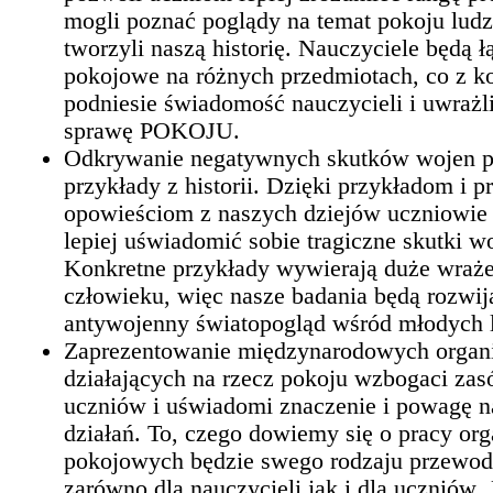
mogli poznać poglądy na temat pokoju ludzi
tworzyli naszą historię. Nauczyciele będą ł
pokojowe na różnych przedmiotach, co z ko
podniesie świadomość nauczycieli i uwrażl
sprawę POKOJU.
Odkrywanie negatywnych skutków wojen p
przykłady z historii. Dzięki przykładom i
opowieściom z naszych dziejów uczniowie
lepiej uświadomić sobie tragiczne skutki w
Konkretne przykłady wywierają duże wraże
człowieku, więc nasze badania będą rozwij
antywojenny światopogląd wśród młodych l
Zaprezentowanie międzynarodowych organi
działających na rzecz pokoju wzbogaci zas
uczniów i uświadomi znaczenie i powagę 
działań. To, czego dowiemy się o pracy org
pokojowych będzie swego rodzaju przewo
zarówno dla nauczycieli jak i dla uczniów. 