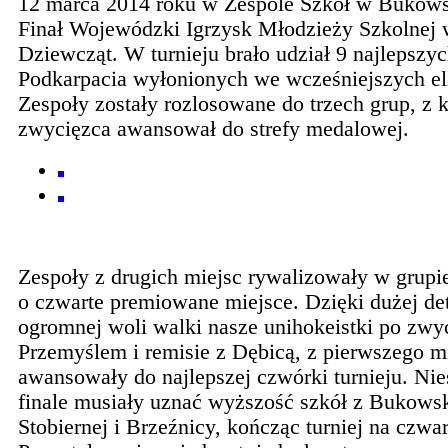
12 marca 2014 roku w Zespole Szkół w Bukows
Finał Wojewódzki Igrzysk Młodzieży Szkolnej
Dziewcząt. W turnieju brało udział 9 najlepszy
Podkarpacia wyłonionych we wcześniejszych el
Zespoły zostały rozlosowane do trzech grup, z 
zwycięzca awansował do strefy medalowej.
Zespoły z drugich miejsc rywalizowały w grupi
o czwarte premiowane miejsce. Dzięki dużej det
ogromnej woli walki nasze unihokeistki po zwy
Przemyślem i remisie z Dębicą, z pierwszego m
awansowały do najlepszej czwórki turnieju. Nie
finale musiały uznać wyższość szkół z Bukows
Stobiernej i Brzeźnicy, kończąc turniej na czwa