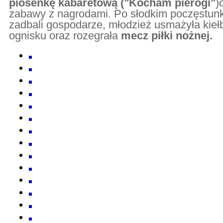
piosenkę kabaretową ("Kocham pierogi"
)
zabawy z nagrodami. Po słodkim poczęstunk
zadbali gospodarze, młodzież usmażyła kieł
ognisku oraz rozegrała
mecz piłki nożnej.