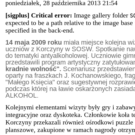
poniedziałek, 28 października 2013 21:54
[sigplus] Critical error:
Image gallery folder
S
expected to be a path relative to the image base 
specified in the back-end.
14
maja 2009 roku
miała miejsce kolejna wi
uczniów z Korczyny w SOSW. Spotkanie na
do tematyki antyalkoholowej. Uczniowie gi
przedstawili program artystyczny zatytułow
kradnie wolność".
Scenariusz przedstawien
oparty na fraszkach J. Kochanowskiego, fr
"Małego Księcia" oraz sugestywnej rozprawi
podczas której na ławie oskarżonych zasiada
ALKOHOL.
Kolejnymi elementami wizyty były gry i zabaw
integracyjne oraz dyskoteka. Członkowie koła t
Korczyny przekazali również ośrodkowi puzzle 
planszowe, zakupione w ramach nagrody otrzy