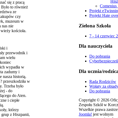
Hisz
ać się z pracą
Comenius 
. Było to również
Projekt eTwinni
iedztwa ze
Projekt Hate ove
 zakupów czy
nek, muzeum w
Zielona
Szkoła
a nas nie
 wieży kościoła.
7 - 14 czerwiec 
Dla
nauczyciela
ski i
ały przewodnik i
Do pobrania
nam wielu
Cyberbezpiecze
 koniec
kich wypadła w
Dla
ucznia/rodzic
ta zadumy i
 nasza historią.
? przeszkodziła w
Rada Rodziców
y. Trzeba było
Wpłaty za obiad
żej - do
Do pobrania
adącego do Aten.
Copyright © 2026 Oficj
zne i ciepłe
Zespołu Szkół w Korcz
ią.
Wszelkie prawa zastrze
oły, którzy
Joomla!
jest wolnym
d grup z Hiszpanii,