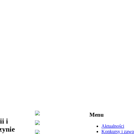
Menu
i i
Aktualności
zynie
Konkursy i zaw