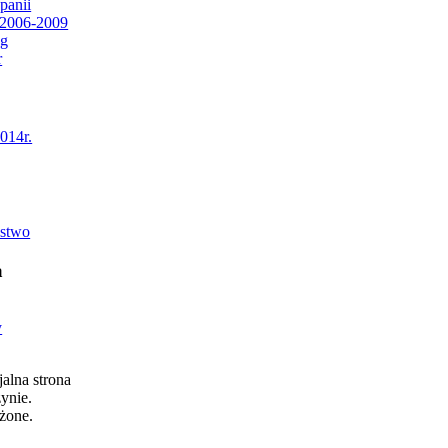
panii
2006-2009
ng
r
2014r.
ństwo
a
y
alna strona
ynie.
żone.