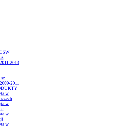
 SOSW
us
2011-2013
lne
2009-2011
ODUKTY
yta w
mczech
yta w
ce
yta w
ji
yta w