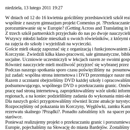
niedziela, 13 lutego 2011 19:27
W dniach od 12 do 16 kwietnia gościliśmy przedstawicieli szkół rea
wspólnie z naszym gimnazjum projekt Comenius pt. ?Przekraczanie 
porozumiewanie się w Europie? (Getting Across and Translating in
Z trzech szkół partnerskich przyjechało do nas po dwoje nauczycieli 
Wszyscy młodzi ludzie mieszkali u swoich rówieśników, z którymi 
na zajęcia do szkoły i wyjeżdżali na wycieczki.
Goście mieli okazję zapoznać się z organizacją i funkcjonowaniem
Korczynie. Zwiedzili kilka klaso-pracowni, sale gimnastyczne, bibli
socjalne. Uczniowie uczestniczyli w lekcjach razem ze swoimi gos
Również nauczyciele mieli możliwość przyjrzeć się wybranej przez s
Podczas naszego spotkania sporo czasu poświęciliśmy na posum
już zadań: wspólna strona internetowa i DVD prezentujące nasze m
Razem z uczniami obejrzeliśmy DVD każdej szkoły i opracowaliś
podsumowującego, wspólnego DVD o przekraczaniu granic. Omówi
pracę nad stroną internetową, zaprojektowaliśmy wzór ulotki infor
regionach, a na koniec podzieliliśmy zadania do wykonania mini-sł
Dla naszych gości przygotowaliśmy również liczne atrakcje turysty
Rozpoczęliśmy od pokazania im Korczyny, Węglówki, zamku Kami
rezerwatu skalnego ?Prządki?. Ponadto zabraliśmy ich na spacer po
starówce.
Ponieważ realizujemy projekt o przekraczaniu granic i porozumiewa
Europie, pojechaliśmy na Słowację do miasta Bardejów. Zostaliśmy