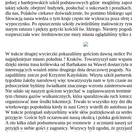
jednej z bardejowskich szkół podstawowych gdzie mogliśmy zapozn
takiej szkoły, obejrzeć budynek, posłuchać o sukcesach i porażkach
dla nas, Polaków ciekawe doświadczenie, bo pomimo bliskiego sąs
Słowacją nasza wiedza o tym kraju często nie wykracza poza sferę
wypoczynku. Po opuszczeniu szkoły zwiedziliśmy malowniczy ry
starym ratuszu i piękny gotycki kościół św. Idziego. Niestety pogod
rozpieszczała wiec średniowieczne mury miasta oglądaliśmy tylko z
W trakcie drugiej wycieczki pokazaliśmy gościom dawną stolice Pol
najpiękniejsze miasto południa ? Kraków. Towarzyszył nam wspani
dzięki niemu trasa królewska od Barbakanu na Wawel dostarczyła 
interesujących wrażeń mimo drugiego dnia deszczowej pogody. Na
zapaliliśmy znicze pod Krzyżem Katyńskim. Wizyta szkół partners
tygodniu żałoby narodowej więc towarzyszyła nam w tym czasie nu
jednocześnie byliśmy świadkami znacznego wzrostu zainteresowanie
Nie udało się naszym gościom wyjechać w zaplanowanym terminie 
tym chmura gazów wulkanicznych, która sparaliżowała ruch lotnicz
organizować inne środki lokomocji. Trwało to wszystko trzy dni dłu
wtorkowego popołudnia kiedy to nasi Grecy wsiedli do autobusu j
W trakcie pożegnań usłyszeliśmy wiele słów podziękowań za serdec
przyjęcie. Goście byli oczarowani naszą okolicą i polska gościnnośc
A oto kilka zdań podsumowania po rozmowie z uczniami naszej szk
przyjęli u siebie gości z zagranicy. Wszyscy byli zgodni, że przyjaz