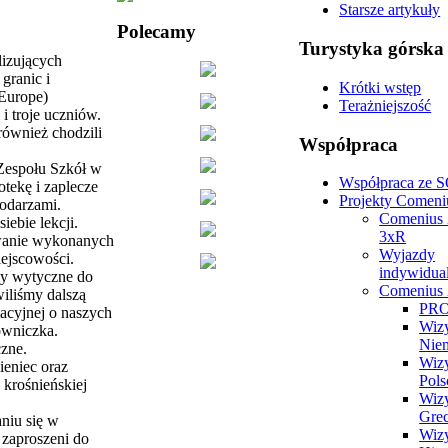
Starsze artykuły
Polecamy
Turystyka
górska
lizujących
granic i
Krótki wstęp
 Europe)
Terażniejszość
i troje uczniów.
również chodzili
Współpraca
 Zespołu Szkół w
Współpraca ze
otekę i zaplecze
Projekty Comeni
podarzami.
Comenius 
iebie lekcji.
3xR
owanie wykonanych
Wyjazdy
iejscowości.
indywidua
my wytyczne do
Comenius 
liśmy dalszą
PR
macyjnej o naszych
Wiz
owniczka.
Nie
czne.
Wiz
eniec oraz
Pols
 krośnieńskiej
Wiz
Grec
niu się w
Wiz
 zaproszeni do